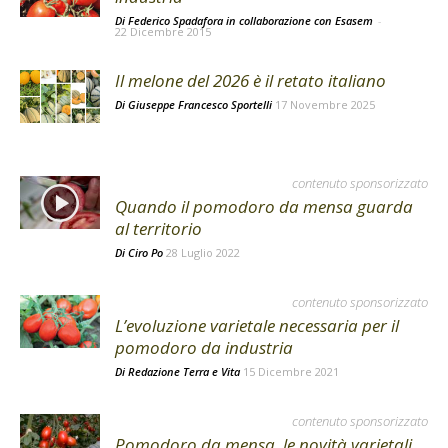
Di Federico Spadafora in collaborazione con Esasem
-
22 Dicembre 2015
Il melone del 2026 è il retato italiano
Di
Giuseppe Francesco Sportelli
17 Novembre 2025
contenuto sponsorizzato
Quando il pomodoro da mensa guarda
al territorio
Di
Ciro Po
28 Luglio 2022
contenuto sponsorizzato
L’evoluzione varietale necessaria per il
pomodoro da industria
Di
Redazione Terra e Vita
15 Dicembre 2021
contenuto sponsorizzato
Pomodoro da mensa, le novità varietali