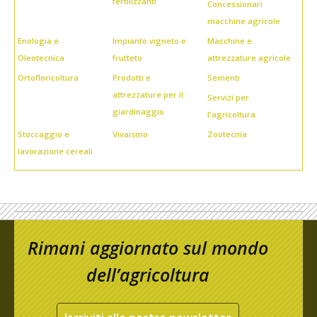
fertilizzanti
Concessionari
macchine agricole
Enologia e
Impianto vigneto e
Macchine e
Oleotecnica
frutteto
attrezzature agricole
Ortofloricoltura
Prodotti e
Sementi
attrezzature per il
Servizi per
giardinaggio
l'agricoltura
Stoccaggio e
Vivaismo
Zootecnia
lavorazione cereali
Rimani aggiornato sul mondo
dell’agricoltura