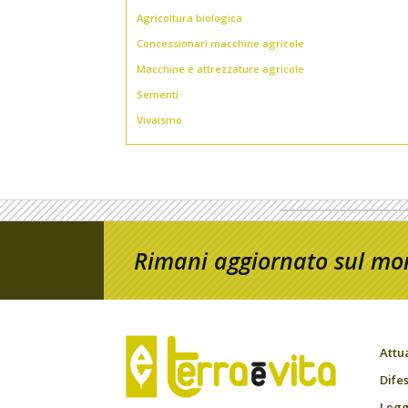
Agricoltura biologica
Concessionari macchine agricole
Macchine e attrezzature agricole
Sementi
Vivaismo
Rimani aggiornato sul mon
Attu
Difes
Leggi