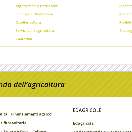
Agrofarmaci e fertilizzanti
Bioener
Enologia e Oleotecnica
Impiant
Ortofloricoltura
Prodott
Servizi per l'agricoltura
Stoccag
Zootecnia
do dell’agricoltura
EDAGRICOLE
alità
Finanziamenti agricoli
a fitosanitaria
Edagricole
, lavoro e fisco
Colture