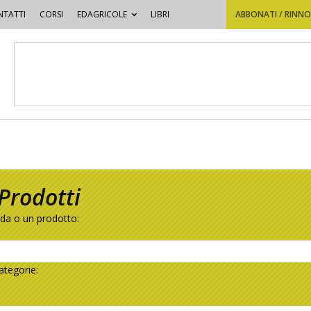
TATTI
CORSI
EDAGRICOLE
LIBRI
ABBONATI / RINN
Prodotti
nda o un prodotto:
ategorie: