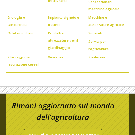
fertilizzanti
Concessionari
macchine agricole
Enologia e
Impianto vigneto e
Macchine e
Oleotecnica
frutteto
attrezzature agricole
Ortofloricoltura
Prodotti e
Sementi
attrezzature per il
Servizi per
giardinaggio
l'agricoltura
Stoccaggio e
Vivaismo
Zootecnia
lavorazione cereali
Rimani aggiornato sul mondo
dell’agricoltura