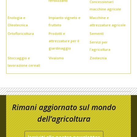
fertilizzanti
Concessionari
macchine agricole
Enologia e
Impianto vigneto e
Macchine e
Oleotecnica
frutteto
attrezzature agricole
Ortofloricoltura
Prodotti e
Sementi
attrezzature per il
Servizi per
giardinaggio
l'agricoltura
Stoccaggio e
Vivaismo
Zootecnia
lavorazione cereali
Rimani aggiornato sul mondo
dell’agricoltura