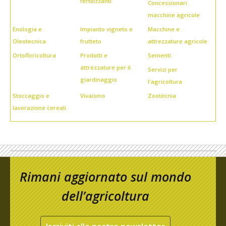
fertilizzanti
Concessionari
macchine agricole
Enologia e
Impianto vigneto e
Macchine e
Oleotecnica
frutteto
attrezzature agricole
Ortofloricoltura
Prodotti e
Sementi
attrezzature per il
Servizi per
giardinaggio
l'agricoltura
Stoccaggio e
Vivaismo
Zootecnia
lavorazione cereali
Rimani aggiornato sul mondo
dell’agricoltura