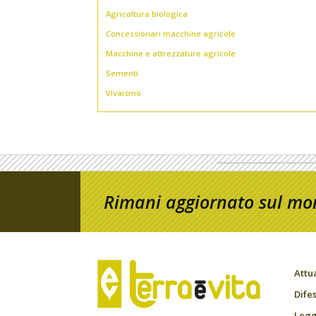
Agricoltura biologica
Concessionari macchine agricole
Macchine e attrezzature agricole
Sementi
Vivaismo
Rimani aggiornato sul mon
Attu
Difes
Leggi