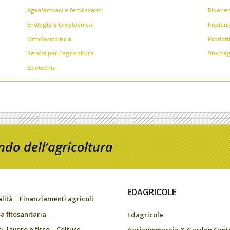
Agrofarmaci e fertilizzanti
Bioener
Enologia e Oleotecnica
Impiant
Ortofloricoltura
Prodott
Servizi per l'agricoltura
Stoccag
Zootecnia
do dell’agricoltura
EDAGRICOLE
alità
Finanziamenti agricoli
a fitosanitaria
Edagricole
, lavoro e fisco
Colture