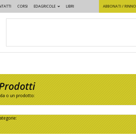
TATTI
CORSI
EDAGRICOLE
LIBRI
ABBONATI / RINN
Prodotti
nda o un prodotto:
ategorie: