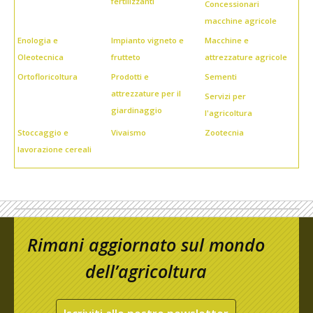
fertilizzanti
Concessionari
macchine agricole
Enologia e
Impianto vigneto e
Macchine e
Oleotecnica
frutteto
attrezzature agricole
Ortofloricoltura
Prodotti e
Sementi
attrezzature per il
Servizi per
giardinaggio
l'agricoltura
Stoccaggio e
Vivaismo
Zootecnia
lavorazione cereali
Rimani aggiornato sul mondo
dell’agricoltura