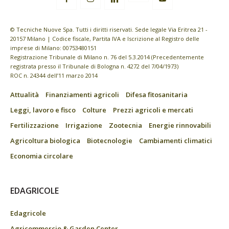
© Tecniche Nuove Spa. Tutti i diritti riservati. Sede legale Via Eritrea 21 -
20157 Milano | Codice fiscale, Partita IVA e Iscrizione al Registro delle
imprese di Milano: 00753480151
Registrazione Tribunale di Milano n. 76 del 5.3.2014 (Precedentemente
registrata presso il Tribunale di Bologna n. 4272 del 7/04/1973)
ROC n. 24344 dell’11 marzo 2014
Attualità
Finanziamenti agricoli
Difesa fitosanitaria
Leggi, lavoro e fisco
Colture
Prezzi agricoli e mercati
Fertilizzazione
Irrigazione
Zootecnia
Energie rinnovabili
Agricoltura biologica
Biotecnologie
Cambiamenti climatici
Economia circolare
EDAGRICOLE
Edagricole
Agricommercio & Garden Center