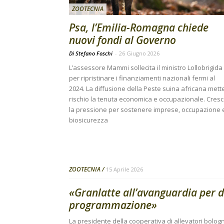
ZOOTECNIA
Psa, l’Emilia-Romagna chiede
nuovi fondi al Governo
Di Stefano Foschi
-
26 Giugno 2026
L’assessore Mammi sollecita il ministro Lollobrigida
per ripristinare i finanziamenti nazionali fermi al
2024. La diffusione della Peste suina africana mett
rischio la tenuta economica e occupazionale. Cres
la pressione per sostenere imprese, occupazione 
biosicurezza
ZOOTECNIA
15 Aprile 2026
«Granlatte all’avanguardia per d
programmazione»
La presidente della cooperativa di allevatori bolog