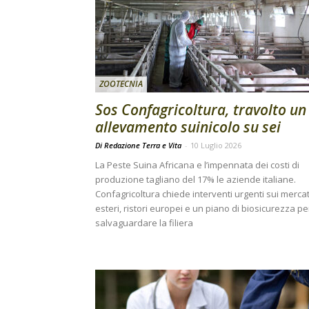
ZOOTECNIA
Sos Confagricoltura, travolto un
allevamento suinicolo su sei
Di Redazione Terra e Vita
-
10 Luglio 2026
La Peste Suina Africana e l’impennata dei costi di
produzione tagliano del 17% le aziende italiane.
Confagricoltura chiede interventi urgenti sui mercat
esteri, ristori europei e un piano di biosicurezza pe
salvaguardare la filiera