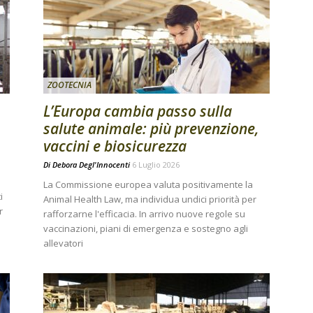
ZOOTECNIA
L’Europa cambia passo sulla
salute animale: più prevenzione,
vaccini e biosicurezza
Di
Debora Degl'Innocenti
6 Luglio 2026
La Commissione europea valuta positivamente la
i
Animal Health Law, ma individua undici priorità per
r
rafforzarne l'efficacia. In arrivo nuove regole su
vaccinazioni, piani di emergenza e sostegno agli
allevatori