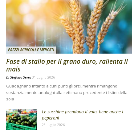
PREZZI AGRICOLI E MERCATI
Fase di stallo per il grano duro, rallenta il
mais
Di
Stefano Serra
31 Luglio 2026
Guadagnano intanto alcuni punti gli orzi, mentre rimangono
sostanzialmente analoghi alla settimana precedente i listini della
soia
Le zucchine prendono il volo, bene anche i
peperoni
28 Luglio 2026