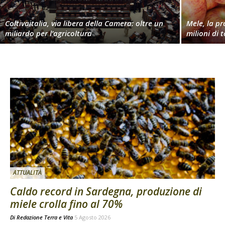
Coltivaitalia, via libera della Camera: oltre un
Mele, la p
miliardo per l’agricoltura
milioni di 
ATTUALITÀ
Caldo record in Sardegna, produzione di
miele crolla fino al 70%
Di
Redazione Terra e Vita
5 Agosto 2026