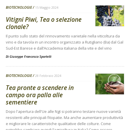
BIOTECNOLOGIE
15 Maggio 2024
Vitigni Piwi, Tea o selezione
clonale?
Il punto sullo stato del rinnovamento varietale nella viticoltura da
vino e da tavola in un incontro organizzato a Rutigliano (Ba) dal Gal
Sud-Est Barese e dall’Accademia italiana della vite e del vino
Di
Giuseppe Francesco Sportelli
BIOTECNOLOGIE
28 Febbraio 2024
Tea pronte a scendere in
campo ora palla alle
sementiere
Dopo l'apertura dell'Ue alle Ngt si potranno testare nuove varietà
resistenti alle principali fitopatie. Ma anche aumentare produttività
e migliorare le caratteristiche qualitative delle colture. Come
potrebbe cambiare quindi l’agricoltura in Italia? Come essere