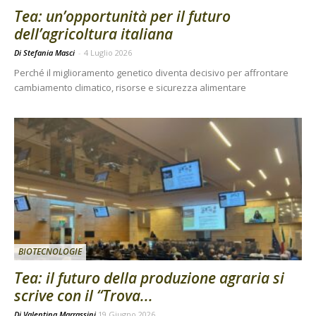
Tea: un’opportunità per il futuro
dell’agricoltura italiana
Di Stefania Masci
-
4 Luglio 2026
Perché il miglioramento genetico diventa decisivo per affrontare
cambiamento climatico, risorse e sicurezza alimentare
BIOTECNOLOGIE
Tea: il futuro della produzione agraria si
scrive con il “Trova...
Di
Valentina Marrassini
19 Giugno 2026