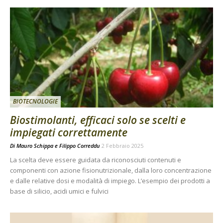
BIOTECNOLOGIE
Biostimolanti, efficaci solo se scelti e
impiegati correttamente
Di
Mauro Schippa
e
Filippo Correddu
2 Febbraio 2025
La scelta deve essere guidata da riconosciuti contenuti e
componenti con azione fisionutrizionale, dalla loro concentrazione
e dalle relative dosi e modalità di impiego. L’esempio dei prodotti a
base di silicio, acidi umici e fulvici