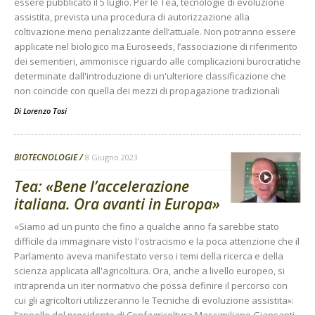
essere pubblicato il 5 luglio. Per le Tea, tecnologie di evoluzione
assistita, prevista una procedura di autorizzazione alla
coltivazione meno penalizzante dell’attuale. Non potranno essere
applicate nel biologico ma Euroseeds, l’associazione di riferimento
dei sementieri, ammonisce riguardo alle complicazioni burocratiche
determinate dall'introduzione di un'ulteriore classificazione che
non coincide con quella dei mezzi di propagazione tradizionali
Di
Lorenzo Tosi
BIOTECNOLOGIE
8 Giugno 2023
Tea: «Bene l’accelerazione
italiana. Ora avanti in Europa»
«Siamo ad un punto che fino a qualche anno fa sarebbe stato
difficile da immaginare visto l'ostracismo e la poca attenzione che il
Parlamento aveva manifestato verso i temi della ricerca e della
scienza applicata all'agricoltura. Ora, anche a livello europeo, si
intraprenda un iter normativo che possa definire il percorso con
cui gli agricoltori utilizzeranno le Tecniche di evoluzione assistita»:
l’appello del presidente di Confagricoltura Massimiliano Giansanti