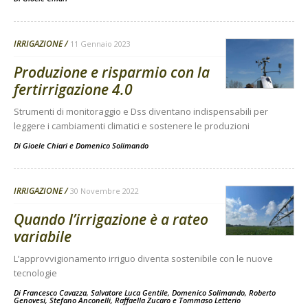
IRRIGAZIONE
11 Gennaio 2023
Produzione e risparmio con la
fertirrigazione 4.0
Strumenti di monitoraggio e Dss diventano indispensabili per
leggere i cambiamenti climatici e sostenere le produzioni
Di
Gioele Chiari
e
Domenico Solimando
IRRIGAZIONE
30 Novembre 2022
Quando l’irrigazione è a rateo
variabile
L’approvvigionamento irriguo diventa sostenibile con le nuove
tecnologie
Di
Francesco Cavazza
,
Salvatore Luca Gentile
,
Domenico Solimando
,
Roberto
Genovesi
,
Stefano Anconelli
,
Raffaella Zucaro
e
Tommaso Letterio