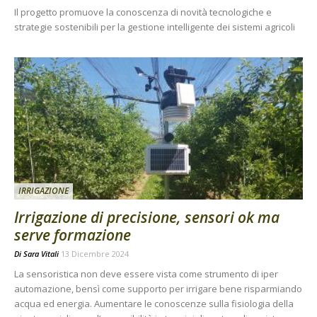
Il progetto promuove la conoscenza di novità tecnologiche e
strategie sostenibili per la gestione intelligente dei sistemi agricoli
IRRIGAZIONE
Irrigazione di precisione, sensori ok ma
serve formazione
Di
Sara Vitali
13 Dicembre 2024
La sensoristica non deve essere vista come strumento di iper
automazione, bensì come supporto per irrigare bene risparmiando
acqua ed energia. Aumentare le conoscenze sulla fisiologia della