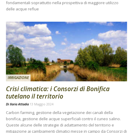
fondamentali soprattutto nella prospettiva di maggiore utilizzo
delle acque reflue
IRRIGAZIONE
Crisi climatica: i Consorzi di Bonifica
tutelano il territorio
Di
Ilaria Attadia
13 Maggio 2024
Carbon farming, gestione della vegetazione dei canali della
bonifica, gestione delle acque superficiali contro il cuneo salino.
Queste alcune delle strategie di adattamento del territorio e
mitigazione ai cambiamenti climatici messe in campo da Consorzi di