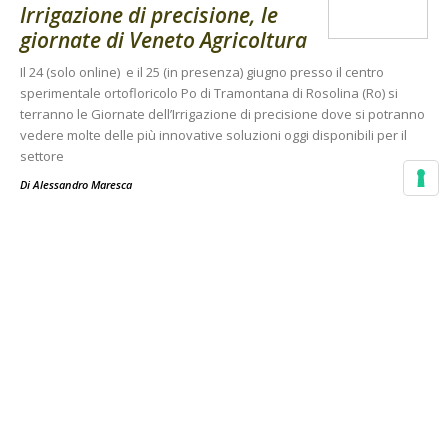
Irrigazione di precisione, le
giornate di Veneto Agricoltura
Il 24 (solo online) e il 25 (in presenza) giugno presso il centro
sperimentale ortofloricolo Po di Tramontana di Rosolina (Ro) si
terranno le Giornate dell’Irrigazione di precisione dove si potranno
vedere molte delle più innovative soluzioni oggi disponibili per il
settore
Di
Alessandro Maresca
IRRIGAZIONE
27 Maggio 2021
Irrigazione di precisione,
progetto europeo studia come
ridurre l’uso di acqua...
Droni, immagini satellitari e stazioni agro-meteo a terra,
permetteranno di monitorare le colture e migliorare l’efficienza
irrigua. Per l'Italia coinvolti Cnr e Consorzio di Bonifica 6 Toscana
Sud