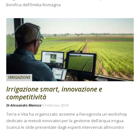
Bonifica dell'Emilia-Romagna
IRRIGAZIONE
Irrigazione smart, innovazione e
competitività
Di
Alessandro Maresca
6 Febbraio 2024
Terra e Vita ha organizzato assieme a Fieragricola un workshop
dedicato ai metodi innovativi per la gestione dell’acqua irrigua.
Scarica le slide presentate dagli esperti intervenuti all’incontro