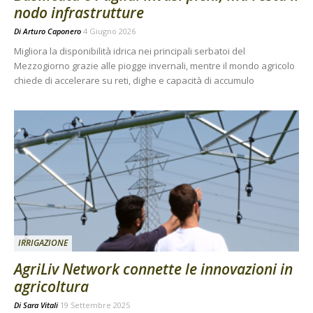
nodo infrastrutture
Di
Arturo Caponero
4 Giugno 2026
Migliora la disponibilità idrica nei principali serbatoi del
Mezzogiorno grazie alle piogge invernali, mentre il mondo agricolo
chiede di accelerare su reti, dighe e capacità di accumulo
IRRIGAZIONE
AgriLiv Network connette le innovazioni in
agricoltura
Di
Sara Vitali
19 Settembre 2025