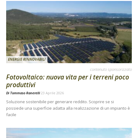
ENERGIE RINNOVABILI
contenuto sponsorizzato
Fotovoltaico: nuova vita per i terreni poco
produttivi
Di
Tommaso Ranerelli
23 Aprile 2026
Soluzione sostenibile per generare reddito. Scoprire se si
possiede una superficie adatta alla realizzazione di un impianto è
facile