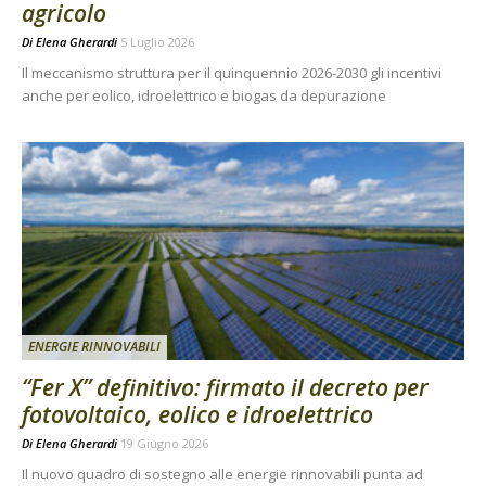
agricolo
Di
Elena Gherardi
5 Luglio 2026
Il meccanismo struttura per il quinquennio 2026-2030 gli incentivi
anche per eolico, idroelettrico e biogas da depurazione
ENERGIE RINNOVABILI
“Fer X” definitivo: firmato il decreto per
fotovoltaico, eolico e idroelettrico
Di
Elena Gherardi
19 Giugno 2026
Il nuovo quadro di sostegno alle energie rinnovabili punta ad