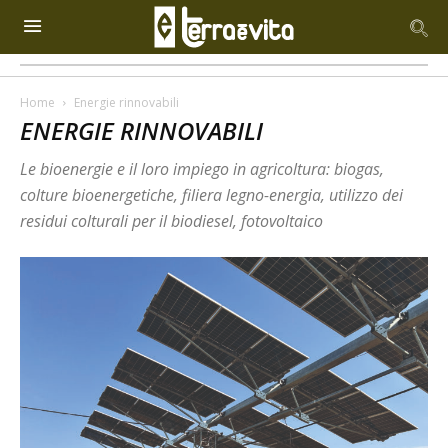
Home
Energie rinnovabili
ENERGIE RINNOVABILI
Le bioenergie e il loro impiego in agricoltura: biogas,
colture bioenergetiche, filiera legno-energia, utilizzo dei
residui colturali per il biodiesel, fotovoltaico