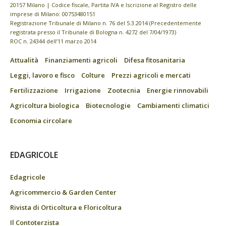
20157 Milano | Codice fiscale, Partita IVA e Iscrizione al Registro delle
imprese di Milano: 00753480151
Registrazione Tribunale di Milano n. 76 del 5.3.2014 (Precedentemente
registrata presso il Tribunale di Bologna n. 4272 del 7/04/1973)
ROC n. 24344 dell’11 marzo 2014
Attualità
Finanziamenti agricoli
Difesa fitosanitaria
Leggi, lavoro e fisco
Colture
Prezzi agricoli e mercati
Fertilizzazione
Irrigazione
Zootecnia
Energie rinnovabili
Agricoltura biologica
Biotecnologie
Cambiamenti climatici
Economia circolare
EDAGRICOLE
Edagricole
Agricommercio & Garden Center
Rivista di Orticoltura e Floricoltura
Il Contoterzista