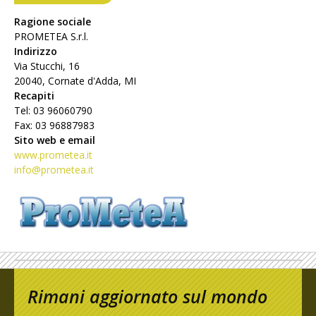
Ragione sociale
PROMETEA S.r.l.
Indirizzo
Via Stucchi, 16
20040, Cornate d'Adda, MI
Recapiti
Tel: 03 96060790
Fax: 03 96887983
Sito web e email
www.prometea.it
info@prometea.it
Rimani aggiornato sul mondo