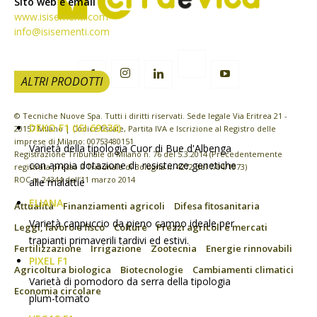
Sito web e email
www.isisementi.com
info@isisementi.com
ALTRI PRODOTTI
© Tecniche Nuove Spa. Tutti i diritti riservati. Sede legale Via Eritrea 21 -
DEKO F1 (ISI 69236)
20157 Milano | Codice fiscale, Partita IVA e Iscrizione al Registro delle
imprese di Milano: 00753480151
Varietà della tipologia Cuor di Bue d'Albenga
Registrazione Tribunale di Milano n. 76 del 5.3.2014 (Precedentemente
con ampia dotazione di resistenze genetiche
registrata presso il Tribunale di Bologna n. 4272 del 7/04/1973)
ROC n. 24344 dell’11 marzo 2014
alle malattie
ELIANA
Attualità
Finanziamenti agricoli
Difesa fitosanitaria
Varietà cappuccio da pieno campo ideale per
Leggi, lavoro e fisco
Colture
Prezzi agricoli e mercati
trapianti primaverili tardivi ed estivi.
Fertilizzazione
Irrigazione
Zootecnia
Energie rinnovabili
PIXEL F1
Agricoltura biologica
Biotecnologie
Cambiamenti climatici
Varietà di pomodoro da serra della tipologia
Economia circolare
plum-tomato