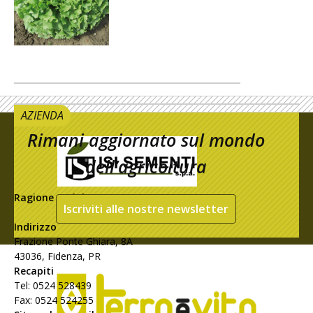
AZIENDA
Rimani aggiornato sul mondo
dell’agricoltura
Ragione sociale
Iscriviti alle nostre newsletter
ISI SEMENTIS.p.A.
Indirizzo
Frazione Ponte Ghiara, 8A
43036, Fidenza, PR
Recapiti
Tel: 0524 528439
Fax: 0524 524255