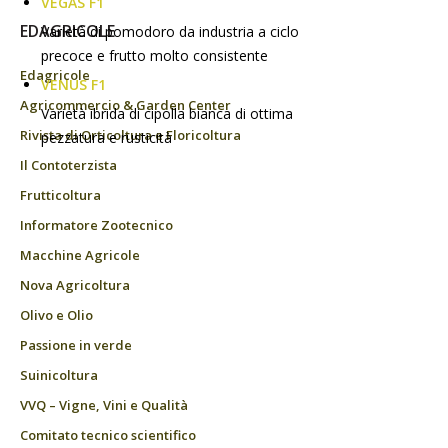
VEGAS F1
EDAGRICOLE
Varietà di pomodoro da industria a ciclo
precoce e frutto molto consistente
Edagricole
VENUS F1
Agricommercio & Garden Center
Varietà ibrida di cipolla bianca di ottima
Rivista di Orticoltura e Floricoltura
pezzatura e rusticità
Il Contoterzista
Frutticoltura
Informatore Zootecnico
Macchine Agricole
Nova Agricoltura
Olivo e Olio
Passione in verde
Suinicoltura
VVQ – Vigne, Vini e Qualità
Comitato tecnico scientifico