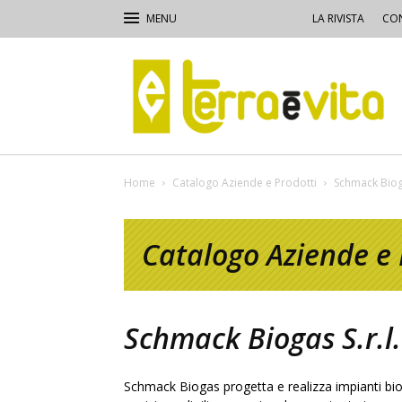
LA RIVISTA
CON
Terra
e
Vita
Home
Catalogo Aziende e Prodotti
Schmack Bioga
Catalogo Aziende e 
Schmack Biogas S.r.l.
Schmack Biogas progetta e realizza impianti bio