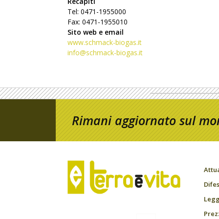
Recapiti
Tel: 0471-1955000
Fax: 0471-1955010
Sito web e email
www.schmack-biogas.it
info@schmack-biogas.it
Rimani aggiornato sul mon
Attu
Difes
Leggi
Prez