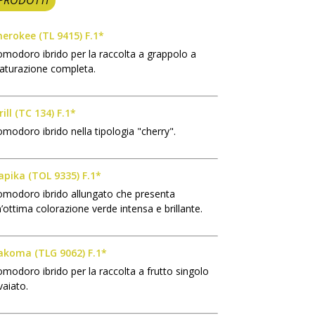
PRODOTTI
herokee (TL 9415) F.1*
modoro ibrido per la raccolta a grappolo a
aturazione completa.
rill (TC 134) F.1*
modoro ibrido nella tipologia "cherry".
apika (TOL 9335) F.1*
modoro ibrido allungato che presenta
’ottima colorazione verde intensa e brillante.
akoma (TLG 9062) F.1*
modoro ibrido per la raccolta a frutto singolo
vaiato.