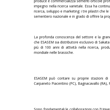
produce e commercializza sementi orticole profes
impegno nella ricerca varietale. Essa ha conti
ricerca, sviluppo e marketing: i tre pilastri ch
sementiero nazionale e in grado di offrire la pr
La profonda conoscenza del settore e la grand
che ESASEM sia distributore esclusivo di Sakat
più di 100 anni di attività nella ricerca, pro
mondiale nelle brassiche.
ESASEM può contare su proprie stazioni di br
Carpaneto Piacentino (PC), Bagnacavallo (RA), F
Sono fondamentali le collaborazioni con l’Univers