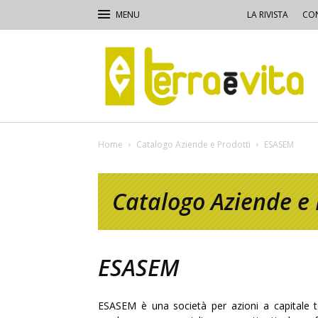
LA RIVISTA
CON
Terra
e
Vita
Home
Catalogo Aziende e Prodotti
ESASEM
Catalogo Aziende e 
ESASEM
ESASEM è una società per azioni a capitale t