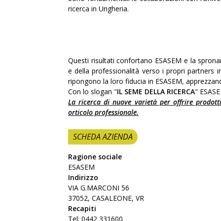
ricerca in Ungheria.
Questi risultati confortano ESASEM e la spronano
e della professionalità verso i propri partners 
ripongono la loro fiducia in ESASEM, apprezzando l
Con lo slogan "
IL SEME DELLA RICERCA
" ESASEM
La ricerca di nuove varietà per offrire prodot
orticolo professionale.
SCHEDA AZIENDA
Ragione sociale
ESASEM
Indirizzo
VIA G.MARCONI 56
37052, CASALEONE, VR
Recapiti
Tel: 0442 331600