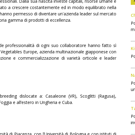
sionali. Dalla sua nascita investe capitali, risorse umane e
nuato a crescere costantemente ed in modo equilibrato nella
e le hanno permesso di diventare un'azienda leader sul mercato
C
opria gamma di prodotti di eccellenza.
Po
m
e professionalità di ogni suo collaboratore hanno fatto sì
Ki
a Vegetables Europe, azienda multinazionale giapponese con
Po
duzione e commercializzazione di varietà orticole e leader
N
Po
un
eeding dislocate a: Casaleone (VR), Scoglitti (Ragusa),
oggia e all’estero in Ungheria e Cuba.
T
Po
in
ità di Piacenza, con l’Università di Bologna e con istituti di