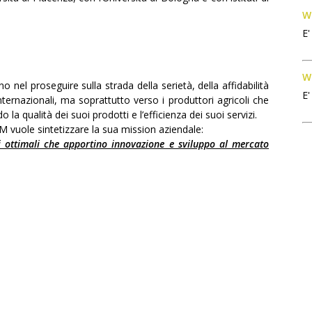
Wh
E'
Wh
 nel proseguire sulla strada della serietà, della affidabilità
E'
internazionali, ma soprattutto verso i produttori agricoli che
a qualità dei suoi prodotti e l’efficienza dei suoi servizi.
 vuole sintetizzare la sua mission aziendale:
ti ottimali che apportino innovazione e sviluppo al mercato