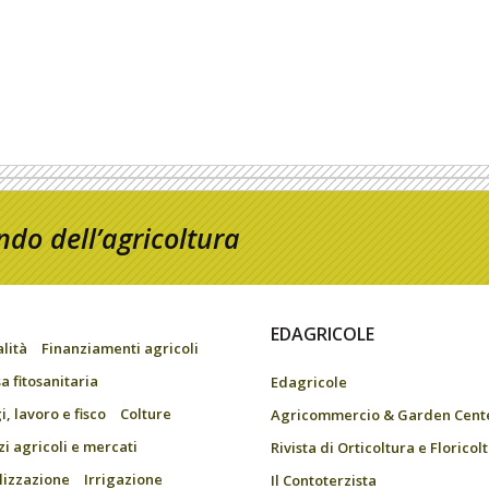
do dell’agricoltura
EDAGRICOLE
alità
Finanziamenti agricoli
a fitosanitaria
Edagricole
, lavoro e fisco
Colture
Agricommercio & Garden Cent
zi agricoli e mercati
Rivista di Orticoltura e Floricol
ilizzazione
Irrigazione
Il Contoterzista