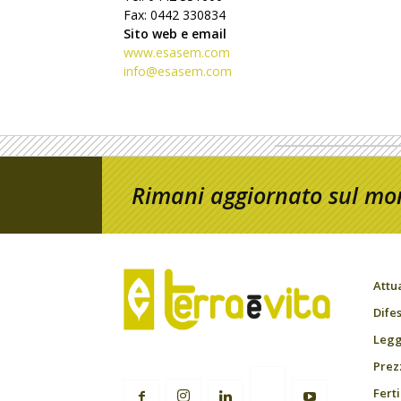
Fax: 0442 330834
Sito web e email
www.esasem.com
info@esasem.com
Rimani aggiornato sul mon
Attu
Difes
Leggi
Prez
Fert