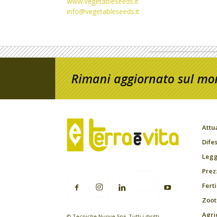
www.vegetableseeds.it
info@vegetableseeds.it
Rimani aggiornato sul mon
Attu
Difes
Leggi
Prez
Fert
Zoot
Agri
© Tecniche Nuove Spa. Tutti i diritti