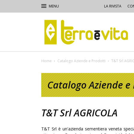
LA RIVISTA
CON
Terra
e
Vita
Home
Catalogo Aziende e Prodotti
T&T Srl AGR
Catalogo Aziende e 
T&T Srl AGRICOLA
T&T Srl è un'azienda sementiera veneta special