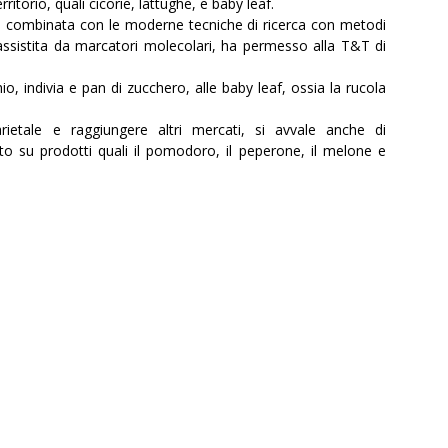
ritorio, quali cicorie, lattughe, e baby leaf.
ie combinata con le moderne tecniche di ricerca con metodi
 assistita da marcatori molecolari, ha permesso alla T&T di
o, indivia e pan di zucchero, alle baby leaf, ossia la rucola
rietale e raggiungere altri mercati, si avvale anche di
tto su prodotti quali il pomodoro, il peperone, il melone e