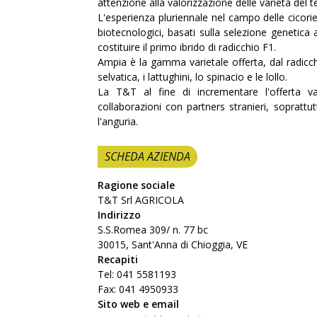
attenzione alla valorizzazione delle varietà del ter
L'esperienza pluriennale nel campo delle cicor
biotecnologici, basati sulla selezione genetica
costituire il primo ibrido di radicchio F1.
Ampia è la gamma varietale offerta, dal radicchi
selvatica, i lattughini, lo spinacio e le lollo.
La T&T al fine di incrementare l'offerta va
collaborazioni con partners stranieri, soprattu
l'anguria.
SCHEDA AZIENDA
Ragione sociale
T&T Srl AGRICOLA
Indirizzo
S.S.Romea 309/ n. 77 bc
30015, Sant'Anna di Chioggia, VE
Recapiti
Tel: 041 5581193
Fax: 041 4950933
Sito web e email