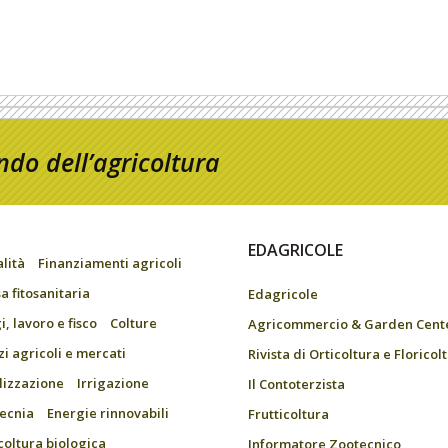
do dell’agricoltura
EDAGRICOLE
alità
Finanziamenti agricoli
a fitosanitaria
Edagricole
, lavoro e fisco
Colture
Agricommercio & Garden Cent
zi agricoli e mercati
Rivista di Orticoltura e Floricol
ilizzazione
Irrigazione
Il Contoterzista
ecnia
Energie rinnovabili
Frutticoltura
coltura biologica
Informatore Zootecnico