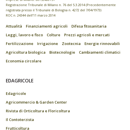
Registrazione Tribunale di Milano n. 76 del 5.3.2014 (Precedentemente
registrata presso il Tribunale di Bologna n. 4272 del 7/04/1973)
ROC n. 24344 dell’11 marzo 2014
Attualità
Finanziamenti agricoli
Difesa fitosanitaria
Leggi, lavoro e fisco
Colture
Prezzi agricoli e mercati
Fertilizzazione
Irrigazione
Zootecnia
Energie rinnovabili
Agricoltura biologica
Biotecnologie
Cambiamenti climatici
Economia circolare
EDAGRICOLE
Edagricole
Agricommercio & Garden Center
Rivista di Orticoltura e Floricoltura
Il Contoterzista
Frutticoltura