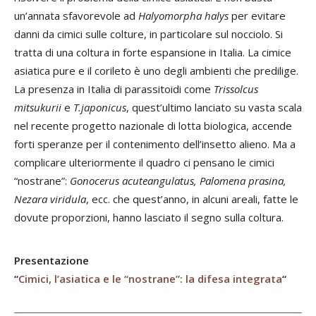
un’annata sfavorevole ad
Halyomorpha halys
per evitare
danni da cimici sulle colture, in particolare sul nocciolo. Si
tratta di una coltura in forte espansione in Italia. La cimice
asiatica pure e il corileto è uno degli ambienti che predilige.
La presenza in Italia di parassitoidi come
Trissolcus
mitsukurii
e
T.japonicus
, quest’ultimo lanciato su vasta scala
nel recente progetto nazionale di lotta biologica, accende
forti speranze per il contenimento dell’insetto alieno. Ma a
complicare ulteriormente il quadro ci pensano le cimici
“nostrane”:
Gonocerus acuteangulatus, Palomena prasina,
Nezara viridula
, ecc. che quest’anno, in alcuni areali, fatte le
dovute proporzioni, hanno lasciato il segno sulla coltura.
Presentazione
“
Cimici, l’asiatica e le “nostrane”: la difesa integrata
“