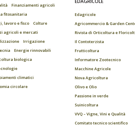
EDAGRICOLE
alità
Finanziamenti agricoli
a fitosanitaria
Edagricole
, lavoro e fisco
Colture
Agricommercio & Garden Cent
zi agricoli e mercati
Rivista di Orticoltura e Floricol
ilizzazione
Irrigazione
Il Contoterzista
ecnia
Energie rinnovabili
Frutticoltura
coltura biologica
Informatore Zootecnico
ecnologie
Macchine Agricole
iamenti climatici
Nova Agricoltura
omia circolare
Olivo e Olio
Passione in verde
Suinicoltura
VVQ – Vigne, Vini e Qualità
Comitato tecnico scientifico