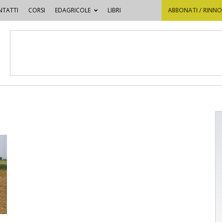
TATTI
CORSI
EDAGRICOLE
LIBRI
ABBONATI / RINN