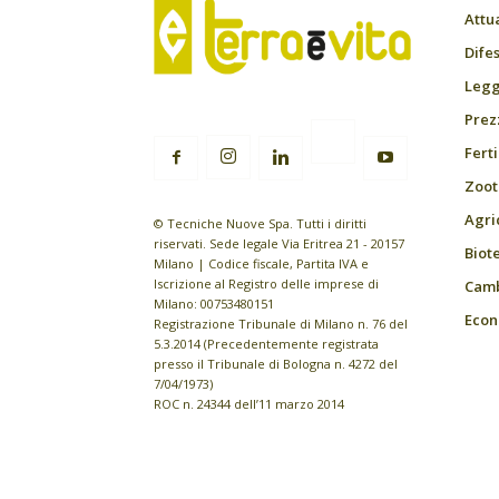
Attu
Difes
Leggi
Prez
Fert
Zoot
Agri
© Tecniche Nuove Spa. Tutti i diritti
riservati. Sede legale Via Eritrea 21 - 20157
Biot
Milano | Codice fiscale, Partita IVA e
Iscrizione al Registro delle imprese di
Camb
Milano: 00753480151
Econ
Registrazione Tribunale di Milano n. 76 del
5.3.2014 (Precedentemente registrata
presso il Tribunale di Bologna n. 4272 del
7/04/1973)
ROC n. 24344 dell’11 marzo 2014