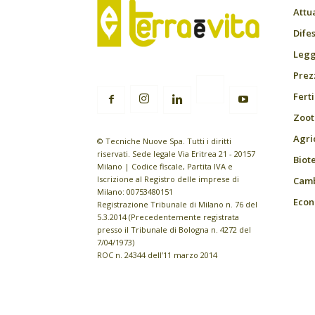
Attu
Difes
Leggi
Prez
Fert
Zoot
Agri
© Tecniche Nuove Spa. Tutti i diritti
riservati. Sede legale Via Eritrea 21 - 20157
Biot
Milano | Codice fiscale, Partita IVA e
Iscrizione al Registro delle imprese di
Camb
Milano: 00753480151
Econ
Registrazione Tribunale di Milano n. 76 del
5.3.2014 (Precedentemente registrata
presso il Tribunale di Bologna n. 4272 del
7/04/1973)
ROC n. 24344 dell’11 marzo 2014