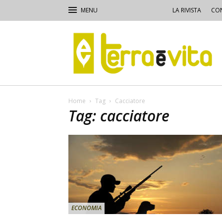
LA RIVISTA
CON
Terra
e
Vita
Home
Tag
Cacciatore
Tag: cacciatore
ECONOMIA