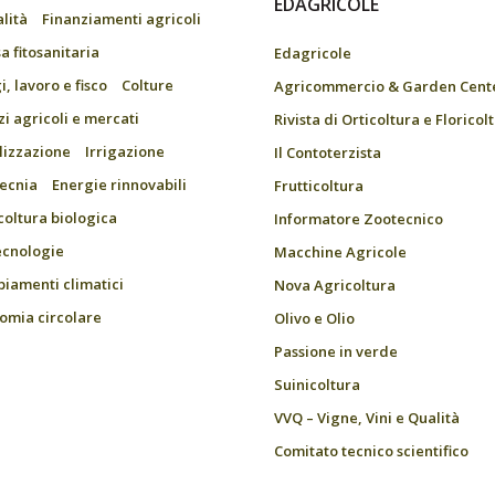
EDAGRICOLE
alità
Finanziamenti agricoli
a fitosanitaria
Edagricole
, lavoro e fisco
Colture
Agricommercio & Garden Cent
zi agricoli e mercati
Rivista di Orticoltura e Floricol
ilizzazione
Irrigazione
Il Contoterzista
ecnia
Energie rinnovabili
Frutticoltura
coltura biologica
Informatore Zootecnico
ecnologie
Macchine Agricole
iamenti climatici
Nova Agricoltura
omia circolare
Olivo e Olio
Passione in verde
Suinicoltura
VVQ – Vigne, Vini e Qualità
Comitato tecnico scientifico