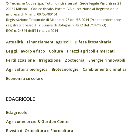
© Tecniche Nuove Spa. Tutti i diritti riservati. Sede legale Via Eritrea 21 -
20157 Milano | Codice fiscale, Partita IVA e Iscrizione al Registro delle
imprese di Milano: 00753480151
Registrazione Tribunale di Milano n. 76 del 5.3.2014 (Precedentemente
registrata presso il Tribunale di Bologna n. 4272 del 7/04/1973)
ROC n. 24344 dell’11 marzo 2014
Attualità
Finanziamenti agricoli
Difesa fitosanitaria
Leggi, lavoro e fisco
Colture
Prezzi agricoli e mercati
Fertilizzazione
Irrigazione
Zootecnia
Energie rinnovabili
Agricoltura biologica
Biotecnologie
Cambiamenti climatici
Economia circolare
EDAGRICOLE
Edagricole
Agricommercio & Garden Center
Rivista di Orticoltura e Floricoltura