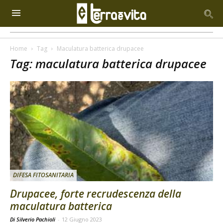
Home
Tag
Maculatura batterica drupacee
Tag: maculatura batterica drupacee
DIFESA FITOSANITARIA
Drupacee, forte recrudescenza della
maculatura batterica
Di Silverio Pachioli
-
12 Giugno 2023