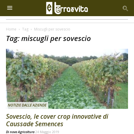
Home
Tag
Miscugli per sovescio
Tag: miscugli per sovescio
NOTIZIE DALLE AZIENDE
Sovescio, le cover crop innovative di
Caussade Semences
Di
nova Agricoltura
24 Maggio 2019