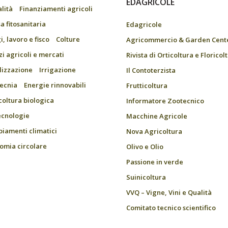
EDAGRICOLE
alità
Finanziamenti agricoli
a fitosanitaria
Edagricole
, lavoro e fisco
Colture
Agricommercio & Garden Cent
zi agricoli e mercati
Rivista di Orticoltura e Floricol
ilizzazione
Irrigazione
Il Contoterzista
ecnia
Energie rinnovabili
Frutticoltura
coltura biologica
Informatore Zootecnico
ecnologie
Macchine Agricole
iamenti climatici
Nova Agricoltura
omia circolare
Olivo e Olio
Passione in verde
Suinicoltura
VVQ – Vigne, Vini e Qualità
Comitato tecnico scientifico