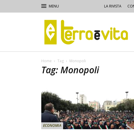
LA RIVISTA
CON
Terra
e
Vita
Home
Tag
Monopoli
Tag: Monopoli
ECONOMIA