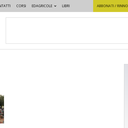
TATTI
CORSI
EDAGRICOLE
LIBRI
ABBONATI / RINN