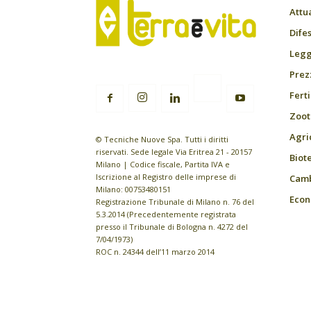
Attu
Difes
Leggi
Prez
Fert
Zoot
Agri
© Tecniche Nuove Spa. Tutti i diritti
riservati. Sede legale Via Eritrea 21 - 20157
Biot
Milano | Codice fiscale, Partita IVA e
Iscrizione al Registro delle imprese di
Camb
Milano: 00753480151
Econ
Registrazione Tribunale di Milano n. 76 del
5.3.2014 (Precedentemente registrata
presso il Tribunale di Bologna n. 4272 del
7/04/1973)
ROC n. 24344 dell’11 marzo 2014