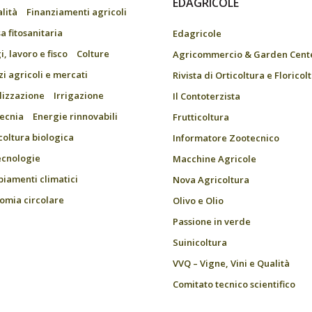
EDAGRICOLE
alità
Finanziamenti agricoli
a fitosanitaria
Edagricole
, lavoro e fisco
Colture
Agricommercio & Garden Cent
zi agricoli e mercati
Rivista di Orticoltura e Floricol
ilizzazione
Irrigazione
Il Contoterzista
ecnia
Energie rinnovabili
Frutticoltura
coltura biologica
Informatore Zootecnico
ecnologie
Macchine Agricole
iamenti climatici
Nova Agricoltura
omia circolare
Olivo e Olio
Passione in verde
Suinicoltura
VVQ – Vigne, Vini e Qualità
Comitato tecnico scientifico