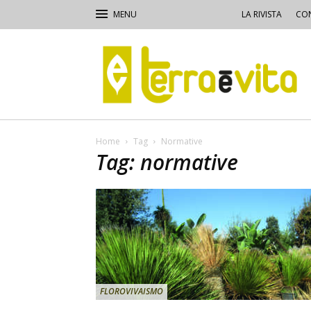
LA RIVISTA
CON
Terra
e
Vita
Home
Tag
Normative
Tag: normative
FLOROVIVAISMO