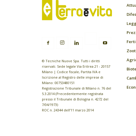
Attu
Difes
Leggi
Prez
Fert
Zoot
Agri
© Tecniche Nuove Spa. Tutti i diritti
riservati. Sede legale Via Eritrea 21 - 20157
Biot
Milano | Codice fiscale, Partita IVA e
Iscrizione al Registro delle imprese di
Camb
Milano: 00753480151
Econ
Registrazione Tribunale di Milano n. 76 del
5.3.2014 (Precedentemente registrata
presso il Tribunale di Bologna n. 4272 del
7/04/1973)
ROC n. 24344 dell’11 marzo 2014