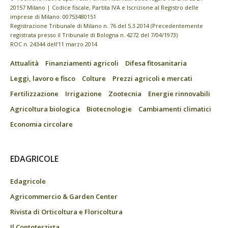
20157 Milano | Codice fiscale, Partita IVA e Iscrizione al Registro delle
imprese di Milano: 00753480151
Registrazione Tribunale di Milano n. 76 del 5.3.2014 (Precedentemente
registrata presso il Tribunale di Bologna n. 4272 del 7/04/1973)
ROC n. 24344 dell’11 marzo 2014
Attualità
Finanziamenti agricoli
Difesa fitosanitaria
Leggi, lavoro e fisco
Colture
Prezzi agricoli e mercati
Fertilizzazione
Irrigazione
Zootecnia
Energie rinnovabili
Agricoltura biologica
Biotecnologie
Cambiamenti climatici
Economia circolare
EDAGRICOLE
Edagricole
Agricommercio & Garden Center
Rivista di Orticoltura e Floricoltura
Il Contoterzista