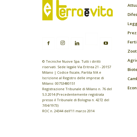
Attu
Difes
Leggi
Prez
Fert
Zoot
Agri
© Tecniche Nuove Spa. Tutti i diritti
riservati. Sede legale Via Eritrea 21 - 20157
Biot
Milano | Codice fiscale, Partita IVA e
Iscrizione al Registro delle imprese di
Camb
Milano: 00753480151
Econ
Registrazione Tribunale di Milano n. 76 del
5.3.2014 (Precedentemente registrata
presso il Tribunale di Bologna n. 4272 del
7/04/1973)
ROC n. 24344 dell’11 marzo 2014