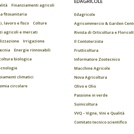
EDAGRICOLE
alità
Finanziamenti agricoli
a fitosanitaria
Edagricole
, lavoro e fisco
Colture
Agricommercio & Garden Cent
zi agricoli e mercati
Rivista di Orticoltura e Floricol
ilizzazione
Irrigazione
Il Contoterzista
ecnia
Energie rinnovabili
Frutticoltura
coltura biologica
Informatore Zootecnico
ecnologie
Macchine Agricole
iamenti climatici
Nova Agricoltura
omia circolare
Olivo e Olio
Passione in verde
Suinicoltura
VVQ – Vigne, Vini e Qualità
Comitato tecnico scientifico