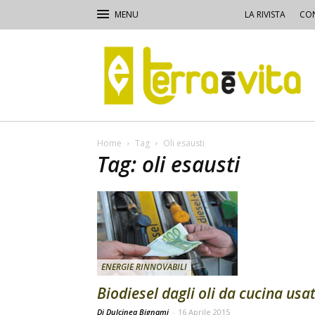
LA RIVISTA
CON
Terra
e
Vita
Home
Tag
Oli esausti
Tag: oli esausti
ENERGIE RINNOVABILI
Biodiesel dagli oli da cucina usat
Di Dulcinea Bignami
-
16 Aprile 2015