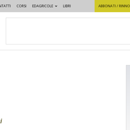
TATTI
CORSI
EDAGRICOLE
LIBRI
ABBONATI / RINN
i