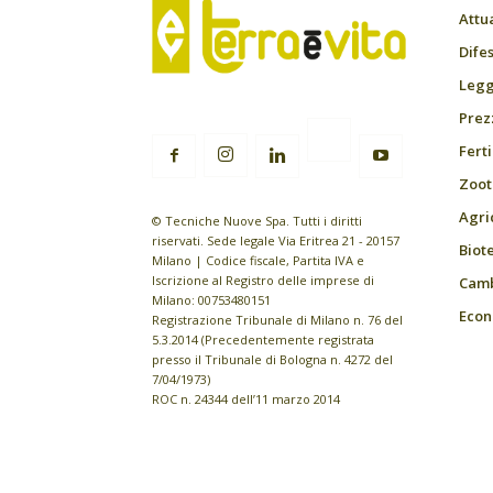
Attu
Difes
Leggi
Prez
Fert
Zoot
Agri
© Tecniche Nuove Spa. Tutti i diritti
riservati. Sede legale Via Eritrea 21 - 20157
Biot
Milano | Codice fiscale, Partita IVA e
Iscrizione al Registro delle imprese di
Camb
Milano: 00753480151
Econ
Registrazione Tribunale di Milano n. 76 del
5.3.2014 (Precedentemente registrata
presso il Tribunale di Bologna n. 4272 del
7/04/1973)
ROC n. 24344 dell’11 marzo 2014