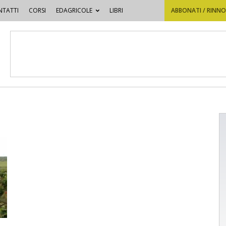
TATTI
CORSI
EDAGRICOLE
LIBRI
ABBONATI / RINN