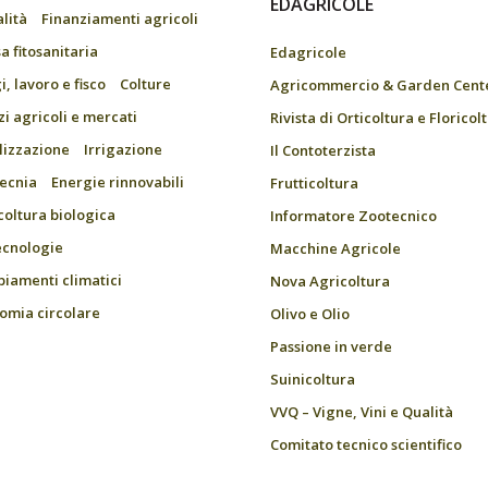
EDAGRICOLE
alità
Finanziamenti agricoli
a fitosanitaria
Edagricole
, lavoro e fisco
Colture
Agricommercio & Garden Cent
zi agricoli e mercati
Rivista di Orticoltura e Floricol
ilizzazione
Irrigazione
Il Contoterzista
ecnia
Energie rinnovabili
Frutticoltura
coltura biologica
Informatore Zootecnico
ecnologie
Macchine Agricole
iamenti climatici
Nova Agricoltura
omia circolare
Olivo e Olio
Passione in verde
Suinicoltura
VVQ – Vigne, Vini e Qualità
Comitato tecnico scientifico