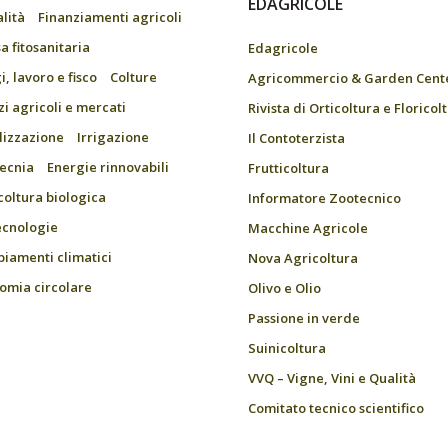
EDAGRICOLE
alità
Finanziamenti agricoli
a fitosanitaria
Edagricole
, lavoro e fisco
Colture
Agricommercio & Garden Cent
zi agricoli e mercati
Rivista di Orticoltura e Floricol
ilizzazione
Irrigazione
Il Contoterzista
ecnia
Energie rinnovabili
Frutticoltura
coltura biologica
Informatore Zootecnico
ecnologie
Macchine Agricole
iamenti climatici
Nova Agricoltura
omia circolare
Olivo e Olio
Passione in verde
Suinicoltura
VVQ – Vigne, Vini e Qualità
Comitato tecnico scientifico