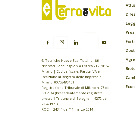
Attu
Difes
Leggi
Prez
Fert
Zoot
Agri
© Tecniche Nuove Spa. Tutti i diritti
riservati. Sede legale Via Eritrea 21 - 20157
Biot
Milano | Codice fiscale, Partita IVA e
Iscrizione al Registro delle imprese di
Camb
Milano: 00753480151
Econ
Registrazione Tribunale di Milano n. 76 del
5.3.2014 (Precedentemente registrata
presso il Tribunale di Bologna n. 4272 del
7/04/1973)
ROC n. 24344 dell’11 marzo 2014