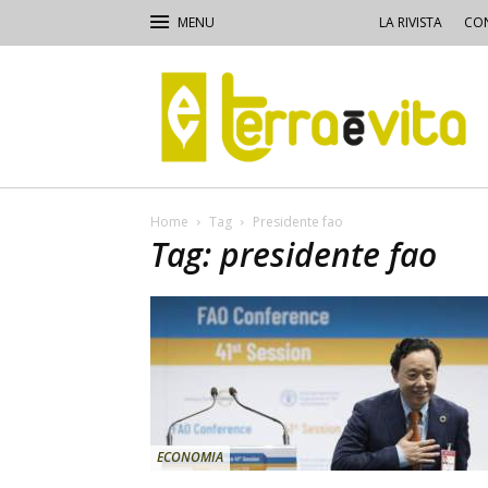
LA RIVISTA
CON
Terra
e
Vita
Home
Tag
Presidente fao
Tag: presidente fao
ECONOMIA