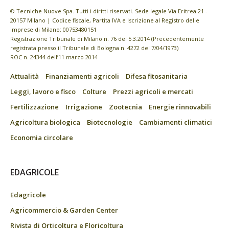
© Tecniche Nuove Spa. Tutti i diritti riservati. Sede legale Via Eritrea 21 -
20157 Milano | Codice fiscale, Partita IVA e Iscrizione al Registro delle
imprese di Milano: 00753480151
Registrazione Tribunale di Milano n. 76 del 5.3.2014 (Precedentemente
registrata presso il Tribunale di Bologna n. 4272 del 7/04/1973)
ROC n. 24344 dell’11 marzo 2014
Attualità
Finanziamenti agricoli
Difesa fitosanitaria
Leggi, lavoro e fisco
Colture
Prezzi agricoli e mercati
Fertilizzazione
Irrigazione
Zootecnia
Energie rinnovabili
Agricoltura biologica
Biotecnologie
Cambiamenti climatici
Economia circolare
EDAGRICOLE
Edagricole
Agricommercio & Garden Center
Rivista di Orticoltura e Floricoltura