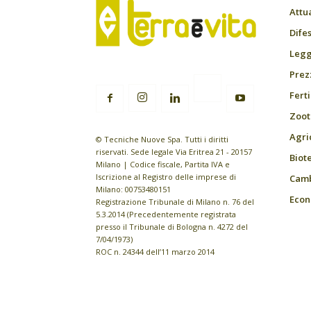
Attu
Difes
Leggi
Prez
Fert
Zoot
Agri
© Tecniche Nuove Spa. Tutti i diritti
riservati. Sede legale Via Eritrea 21 - 20157
Biot
Milano | Codice fiscale, Partita IVA e
Iscrizione al Registro delle imprese di
Camb
Milano: 00753480151
Econ
Registrazione Tribunale di Milano n. 76 del
5.3.2014 (Precedentemente registrata
presso il Tribunale di Bologna n. 4272 del
7/04/1973)
ROC n. 24344 dell’11 marzo 2014