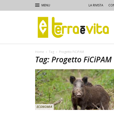
LA RIVISTA
CON
Terra
e
Vita
Home
Tag
Progetto FiCiPAM
Tag: Progetto FiCiPAM
ECONOMIA