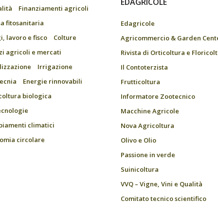
EDAGRICOLE
alità
Finanziamenti agricoli
a fitosanitaria
Edagricole
, lavoro e fisco
Colture
Agricommercio & Garden Cent
zi agricoli e mercati
Rivista di Orticoltura e Floricol
ilizzazione
Irrigazione
Il Contoterzista
ecnia
Energie rinnovabili
Frutticoltura
coltura biologica
Informatore Zootecnico
ecnologie
Macchine Agricole
iamenti climatici
Nova Agricoltura
omia circolare
Olivo e Olio
Passione in verde
Suinicoltura
VVQ – Vigne, Vini e Qualità
Comitato tecnico scientifico