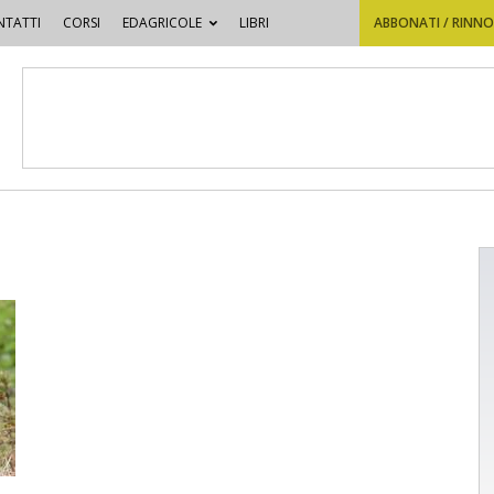
TATTI
CORSI
EDAGRICOLE
LIBRI
ABBONATI / RINN