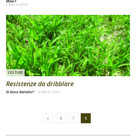
Milan1
-
2 Marzo 2015
COLTURE
Resistenze da dribblare
Di Denis Bartolini*
-
2 Marzo 2015
6
7
8