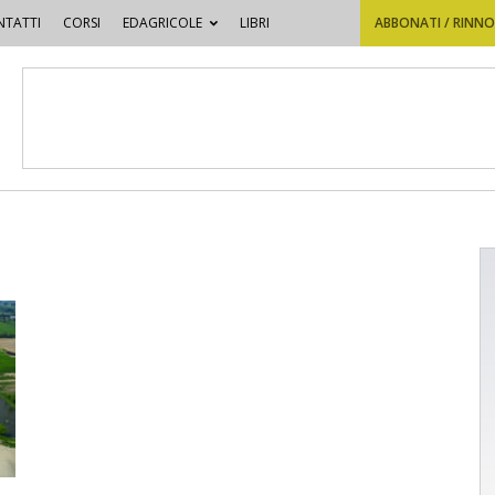
TATTI
CORSI
EDAGRICOLE
LIBRI
ABBONATI / RINN