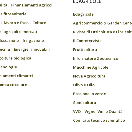
EDAGRICOLE
alità
Finanziamenti agricoli
a fitosanitaria
Edagricole
, lavoro e fisco
Colture
Agricommercio & Garden Cent
zi agricoli e mercati
Rivista di Orticoltura e Floricol
ilizzazione
Irrigazione
Il Contoterzista
ecnia
Energie rinnovabili
Frutticoltura
coltura biologica
Informatore Zootecnico
ecnologie
Macchine Agricole
iamenti climatici
Nova Agricoltura
omia circolare
Olivo e Olio
Passione in verde
Suinicoltura
VVQ – Vigne, Vini e Qualità
Comitato tecnico scientifico