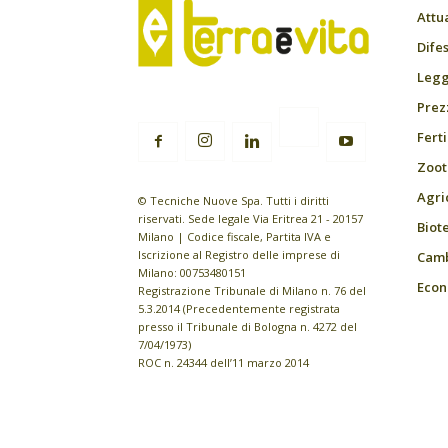
Attu
Difes
Leggi
Prez
Fert
Zoot
Agri
© Tecniche Nuove Spa. Tutti i diritti
riservati. Sede legale Via Eritrea 21 - 20157
Biot
Milano | Codice fiscale, Partita IVA e
Iscrizione al Registro delle imprese di
Camb
Milano: 00753480151
Econ
Registrazione Tribunale di Milano n. 76 del
5.3.2014 (Precedentemente registrata
presso il Tribunale di Bologna n. 4272 del
7/04/1973)
ROC n. 24344 dell’11 marzo 2014