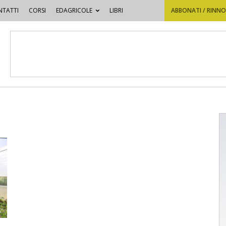
TATTI
CORSI
EDAGRICOLE
LIBRI
ABBONATI / RINN