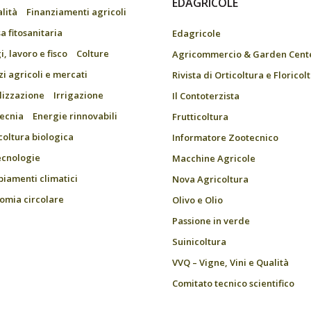
EDAGRICOLE
alità
Finanziamenti agricoli
a fitosanitaria
Edagricole
, lavoro e fisco
Colture
Agricommercio & Garden Cent
zi agricoli e mercati
Rivista di Orticoltura e Floricol
ilizzazione
Irrigazione
Il Contoterzista
ecnia
Energie rinnovabili
Frutticoltura
coltura biologica
Informatore Zootecnico
ecnologie
Macchine Agricole
iamenti climatici
Nova Agricoltura
omia circolare
Olivo e Olio
Passione in verde
Suinicoltura
VVQ – Vigne, Vini e Qualità
Comitato tecnico scientifico