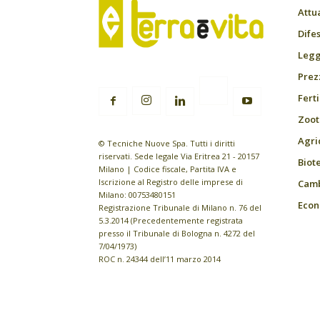
Attu
Difes
Leggi
Prez
Fert
Zoot
Agri
© Tecniche Nuove Spa. Tutti i diritti
riservati. Sede legale Via Eritrea 21 - 20157
Biot
Milano | Codice fiscale, Partita IVA e
Iscrizione al Registro delle imprese di
Camb
Milano: 00753480151
Econ
Registrazione Tribunale di Milano n. 76 del
5.3.2014 (Precedentemente registrata
presso il Tribunale di Bologna n. 4272 del
7/04/1973)
ROC n. 24344 dell’11 marzo 2014