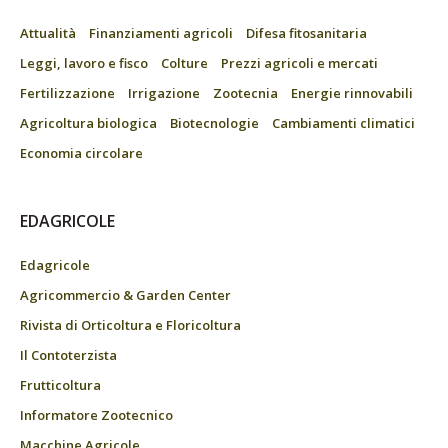
Attualità
Finanziamenti agricoli
Difesa fitosanitaria
Leggi, lavoro e fisco
Colture
Prezzi agricoli e mercati
Fertilizzazione
Irrigazione
Zootecnia
Energie rinnovabili
Agricoltura biologica
Biotecnologie
Cambiamenti climatici
Economia circolare
EDAGRICOLE
Edagricole
Agricommercio & Garden Center
Rivista di Orticoltura e Floricoltura
Il Contoterzista
Frutticoltura
Informatore Zootecnico
Macchine Agricole