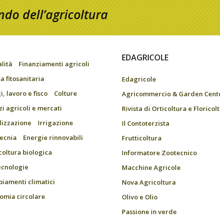
do dell’agricoltura
EDAGRICOLE
alità
Finanziamenti agricoli
a fitosanitaria
Edagricole
, lavoro e fisco
Colture
Agricommercio & Garden Cent
zi agricoli e mercati
Rivista di Orticoltura e Floricol
ilizzazione
Irrigazione
Il Contoterzista
ecnia
Energie rinnovabili
Frutticoltura
coltura biologica
Informatore Zootecnico
ecnologie
Macchine Agricole
iamenti climatici
Nova Agricoltura
omia circolare
Olivo e Olio
Passione in verde