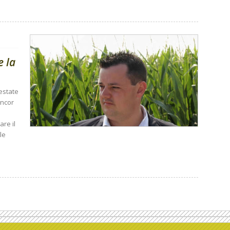
e la
'estate
ancor
are il
le