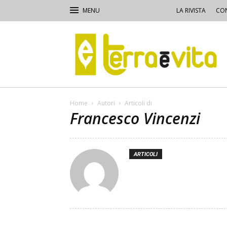
LA RIVISTA
CON
Terra
e
Vita
Home
Autori
Articoli di
Francesco Vincenzi
ARTICOLI