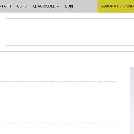
TATTI
CORSI
EDAGRICOLE
LIBRI
ABBONATI / RINN