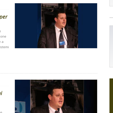
per
e
zione
e a
sistemi
i
di