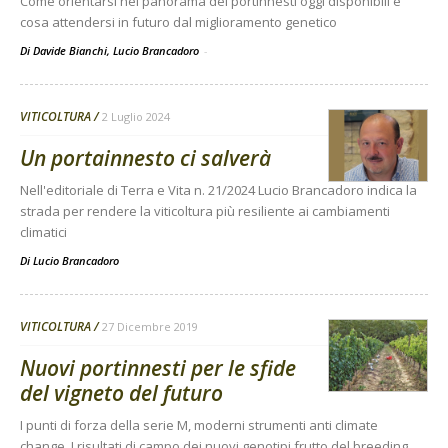
Come orientarsi nel panorama dei portinnesti oggi disponibili e
cosa attendersi in futuro dal miglioramento genetico
Di Davide Bianchi, Lucio Brancadoro
-
VITICOLTURA
2 Luglio 2024
Un portainnesto ci salverà
Nell'editoriale di Terra e Vita n. 21/2024 Lucio Brancadoro indica la
strada per rendere la viticoltura più resiliente ai cambiamenti
climatici
Di
Lucio Brancadoro
VITICOLTURA
27 Dicembre 2019
Nuovi portinnesti per le sfide
del vigneto del futuro
I punti di forza della serie M, moderni strumenti anti climate
change. I risultati di campo dei nuovi genotipi frutto del breeding