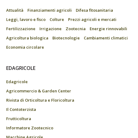
Attualità
Finanziamenti agricoli
Difesa fitosanitaria
Leggi, lavoro e fisco
Colture
Prezzi agricoli e mercati
Fertilizzazione
Irrigazione
Zootecnia
Energie rinnovabili
Agricoltura biologica
Biotecnologie
Cambiamenti climatici
Economia circolare
EDAGRICOLE
Edagricole
Agricommercio & Garden Center
Rivista di Orticoltura e Floricoltura
Il Contoterzista
Frutticoltura
Informatore Zootecnico
Macchine Agricole