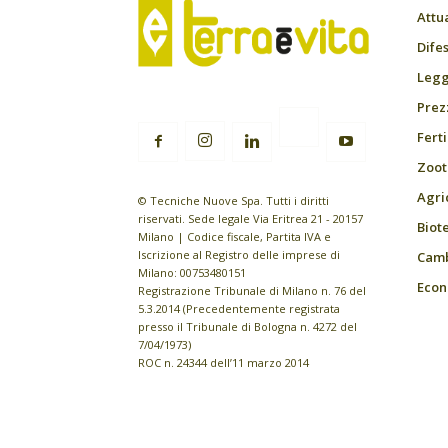
Attu
Difes
Leggi
Prez
Fert
Zoot
Agri
© Tecniche Nuove Spa. Tutti i diritti
riservati. Sede legale Via Eritrea 21 - 20157
Biot
Milano | Codice fiscale, Partita IVA e
Iscrizione al Registro delle imprese di
Camb
Milano: 00753480151
Econ
Registrazione Tribunale di Milano n. 76 del
5.3.2014 (Precedentemente registrata
presso il Tribunale di Bologna n. 4272 del
7/04/1973)
ROC n. 24344 dell’11 marzo 2014