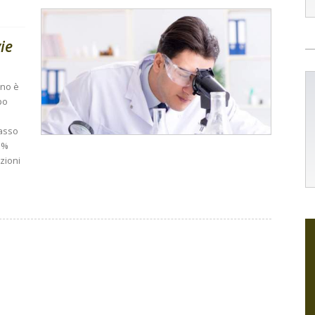
ie
ino è
po
rasso
3%
zioni