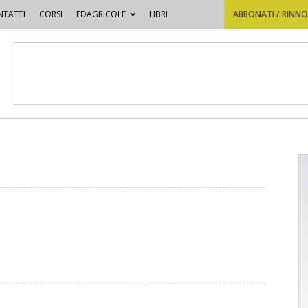
TATTI
CORSI
EDAGRICOLE
LIBRI
ABBONATI / RINN