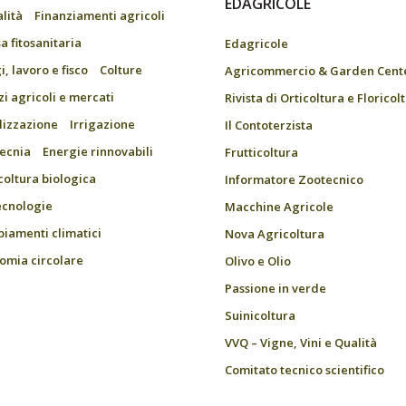
EDAGRICOLE
alità
Finanziamenti agricoli
a fitosanitaria
Edagricole
, lavoro e fisco
Colture
Agricommercio & Garden Cent
zi agricoli e mercati
Rivista di Orticoltura e Floricol
ilizzazione
Irrigazione
Il Contoterzista
ecnia
Energie rinnovabili
Frutticoltura
coltura biologica
Informatore Zootecnico
ecnologie
Macchine Agricole
iamenti climatici
Nova Agricoltura
omia circolare
Olivo e Olio
Passione in verde
Suinicoltura
VVQ – Vigne, Vini e Qualità
Comitato tecnico scientifico