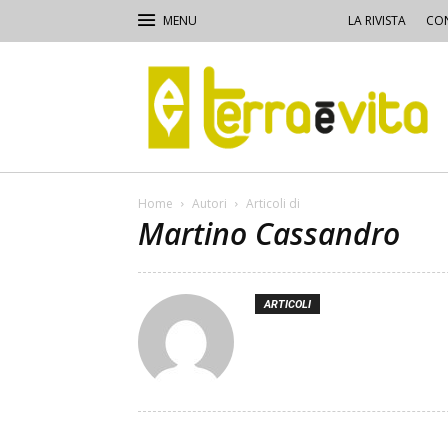
LA RIVISTA
CON
Terra
e
Vita
Home
Autori
Articoli di
Martino Cassandro
ARTICOLI