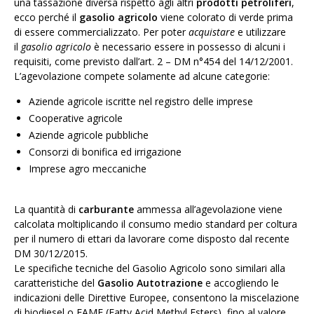
una tassazione diversa rispetto agli altri
prodotti petroliferi
,
ecco perché il
gasolio agricolo
viene colorato di verde prima
di essere commercializzato. Per poter
acquistare
e utilizzare
il
gasolio agricolo
è necessario essere in possesso di alcuni i
requisiti, come previsto dall’art. 2 – DM n°454 del 14/12/2001.
L’agevolazione compete solamente ad alcune categorie:
Aziende agricole iscritte nel registro delle imprese
Cooperative agricole
Aziende agricole pubbliche
Consorzi di bonifica ed irrigazione
Imprese agro meccaniche
La quantità di
carburante
ammessa all’agevolazione viene
calcolata moltiplicando il consumo medio standard per coltura
per il numero di ettari da lavorare come disposto dal recente
DM 30/12/2015.
Le specifiche tecniche del Gasolio Agricolo sono similari alla
caratteristiche del
Gasolio Autotrazione
e accogliendo le
indicazioni delle Direttive Europee, consentono la miscelazione
di biodiesel o FAME (Fatty Acid Methyl Esters), fino al valore