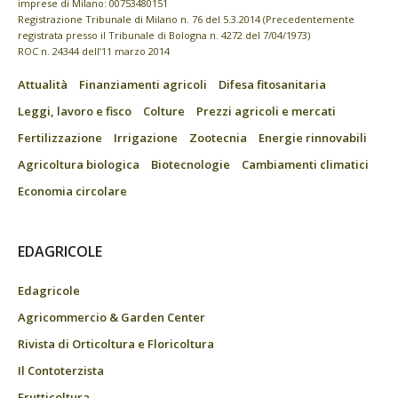
imprese di Milano: 00753480151
Registrazione Tribunale di Milano n. 76 del 5.3.2014 (Precedentemente
registrata presso il Tribunale di Bologna n. 4272 del 7/04/1973)
ROC n. 24344 dell’11 marzo 2014
Attualità
Finanziamenti agricoli
Difesa fitosanitaria
Leggi, lavoro e fisco
Colture
Prezzi agricoli e mercati
Fertilizzazione
Irrigazione
Zootecnia
Energie rinnovabili
Agricoltura biologica
Biotecnologie
Cambiamenti climatici
Economia circolare
EDAGRICOLE
Edagricole
Agricommercio & Garden Center
Rivista di Orticoltura e Floricoltura
Il Contoterzista
Frutticoltura