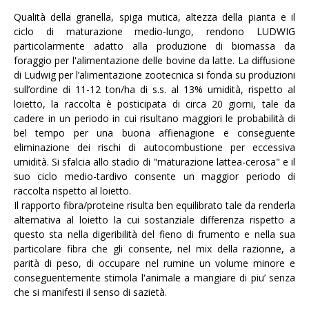
Qualità della granella, spiga mutica, altezza della pianta e il
ciclo di maturazione medio-lungo, rendono LUDWIG
particolarmente adatto alla produzione di biomassa da
foraggio per l'alimentazione delle bovine da latte. La diffusione
di Ludwig per l’alimentazione zootecnica si fonda su produzioni
sull’ordine di 11-12 ton/ha di s.s. al 13% umidità, rispetto al
loietto, la raccolta è posticipata di circa 20 giorni, tale da
cadere in un periodo in cui risultano maggiori le probabilità di
bel tempo per una buona affienagione e conseguente
eliminazione dei rischi di autocombustione per eccessiva
umidità. Si sfalcia allo stadio di "maturazione lattea-cerosa" e il
suo ciclo medio-tardivo consente un maggior periodo di
raccolta rispetto al loietto.
Il rapporto fibra/proteine risulta ben equilibrato tale da renderla
alternativa al loietto la cui sostanziale differenza rispetto a
questo sta nella digeribilità del fieno di frumento e nella sua
particolare fibra che gli consente, nel mix della razionne, a
parità di peso, di occupare nel rumine un volume minore e
conseguentemente stimola l'animale a mangiare di piu’ senza
che si manifesti il senso di sazietà.