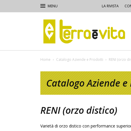
LA RIVISTA
CON
Terra
e
Vita
Home
Catalogo Aziende e Prodotti
RENI (orzo dis
Catalogo Aziende e 
RENI (orzo distico)
Varietà di orzo distico con performance superiori 