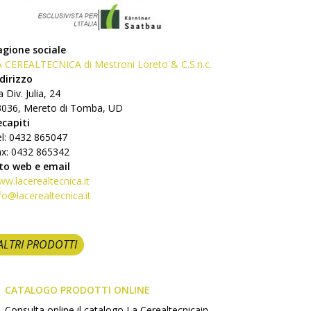
agione sociale
 CEREALTECNICA di Mestroni Loreto & C.S.n.c.
dirizzo
a Div. Julia, 24
3036, Mereto di Tomba, UD
ecapiti
l: 0432 865047
ax: 0432 865342
ito web e email
w.lacerealtecnica.it
fo@lacerealtecnica.it
ALTRI PRODOTTI
CATALOGO PRODOTTI ONLINE
Consulta online il catalogo La Cerealtecnicain