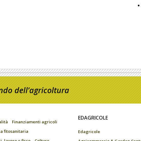
do dell’agricoltura
EDAGRICOLE
alità
Finanziamenti agricoli
a fitosanitaria
Edagricole
, lavoro e fisco
Colture