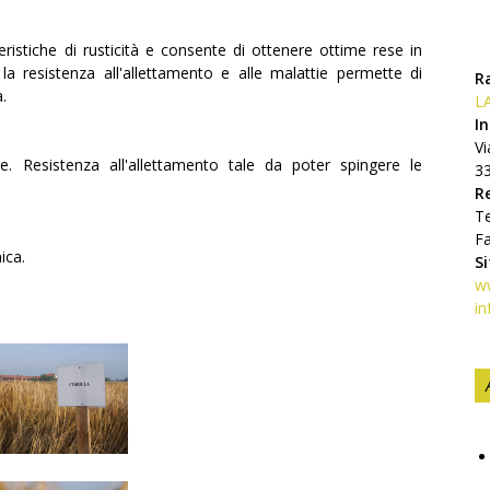
atteristiche di rusticità e consente di ottenere ottime rese in
à, la resistenza all'allettamento e alle malattie permette di
R
.
LA
In
Vi
tie. Resistenza all'allettamento tale da poter spingere le
3
R
Te
F
ica.
S
ww
in