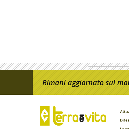
Rimani aggiornato sul mon
Attu
Difes
Leggi