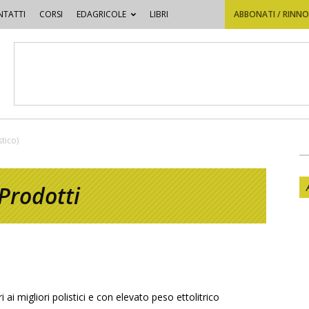
TATTI
CORSI
EDAGRICOLE
LIBRI
ABBONATI / RINN
tico)
Prodotti
ai migliori polistici e con elevato peso ettolitrico