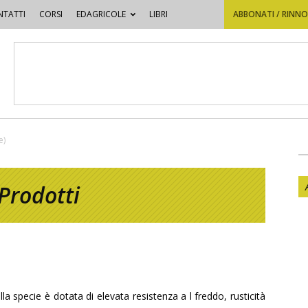
TATTI
CORSI
EDAGRICOLE
LIBRI
ABBONATI / RINN
e)
Prodotti
la specie è dotata di elevata resistenza a l freddo, rusticità