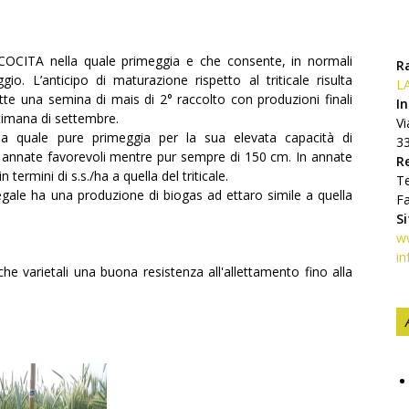
RECOCITA nella quale primeggia e che consente, in normali
R
o. L’anticipo di maturazione rispetto al triticale risulta
LA
te una semina di mais di 2° raccolto con produzioni finali
In
ttimana di settembre.
Vi
uale pure primeggia per la sua elevata capacità di
3
in annate favorevoli mentre pur sempre di 150 cm. In annate
R
termini di s.s./ha a quella del triticale.
Te
gale ha una produzione di biogas ad ettaro simile a quella
F
S
ww
in
he varietali una buona resistenza all'allettamento fino alla