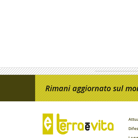
Rimani aggiornato sul mon
Attu
Difes
Leggi