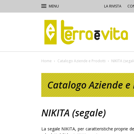
LA RIVISTA
CON
Terra
e
Vita
Home
Catalogo Aziende e Prodotti
NIKITA (segal
Catalogo Aziende e 
NIKITA (segale)
La segale NIKITA, per caratteristiche proprie del