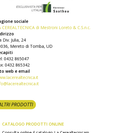
agione sociale
 CEREALTECNICA di Mestroni Loreto & C.S.n.c.
dirizzo
a Div. Julia, 24
3036, Mereto di Tomba, UD
ecapiti
l: 0432 865047
ax: 0432 865342
ito web e email
w.lacerealtecnica.it
fo@lacerealtecnica.it
ALTRI PRODOTTI
CATALOGO PRODOTTI ONLINE
Consulta online il catalogo La Cerealtecnicain