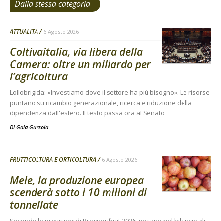
Dalla stessa categoria
ATTUALITÀ
6 Agosto 2026
Coltivaitalia, via libera della
Camera: oltre un miliardo per
l’agricoltura
Lollobrigida: «Investiamo dove il settore ha più bisogno». Le risorse
puntano su ricambio generazionale, ricerca e riduzione della
dipendenza dall'estero. Il testo passa ora al Senato
Di
Gaia Gursola
FRUTTICOLTURA E ORTICOLTURA
6 Agosto 2026
Mele, la produzione europea
scenderà sotto i 10 milioni di
tonnellate
Secondo le previsioni di Prognosfruit 2026, pesano nel bilancio gli