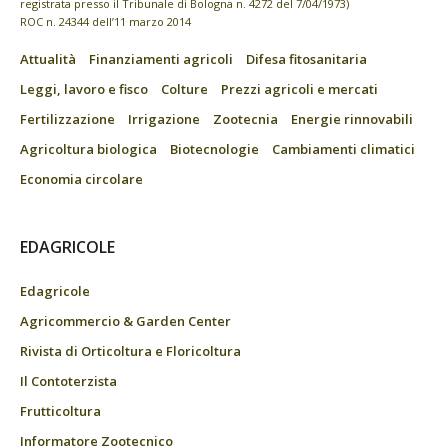
registrata presso il Tribunale di Bologna n. 4272 del 7/04/1973)
ROC n. 24344 dell’11 marzo 2014
Attualità
Finanziamenti agricoli
Difesa fitosanitaria
Leggi, lavoro e fisco
Colture
Prezzi agricoli e mercati
Fertilizzazione
Irrigazione
Zootecnia
Energie rinnovabili
Agricoltura biologica
Biotecnologie
Cambiamenti climatici
Economia circolare
EDAGRICOLE
Edagricole
Agricommercio & Garden Center
Rivista di Orticoltura e Floricoltura
Il Contoterzista
Frutticoltura
Informatore Zootecnico